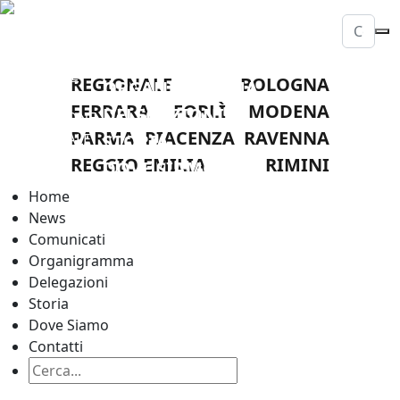
HOME
NEWS
LEGA
COMUNICATI
NAZIONALE
REGIONALE
BOLOGNA
ORGANIGRAMMA
DILETTANTI
FERRARA
FORLÌ
MODENA
DELEGAZIONI
DELEGAZIONE
PARMA
PIACENZA
RAVENNA
PROVINCIALE
STORIA
FORLI
REGGIO EMILIA
RIMINI
DOVE SIAMO
CONTATTI
Home
News
Comunicati
Organigramma
Delegazioni
Storia
Dove Siamo
Contatti